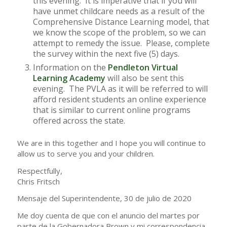
this evening. It is imperative that if you will
have unmet childcare needs as a result of the
Comprehensive Distance Learning model, that
we know the scope of the problem, so we can
attempt to remedy the issue. Please, complete
the survey within the next five (5) days.
Information on the
Pendleton Virtual
Learning Academy
will also be sent this
evening. The PVLA as it will be referred to will
afford resident students an online experience
that is similar to current online programs
offered across the state.
We are in this together and I hope you will continue to
allow us to serve you and your children.
Respectfully,
Chris Fritsch
Mensaje del Superintendente, 30 de julio de 2020
Me doy cuenta de que con el anuncio del martes por
parte de la Gobernadora Brown y mi correspondencia